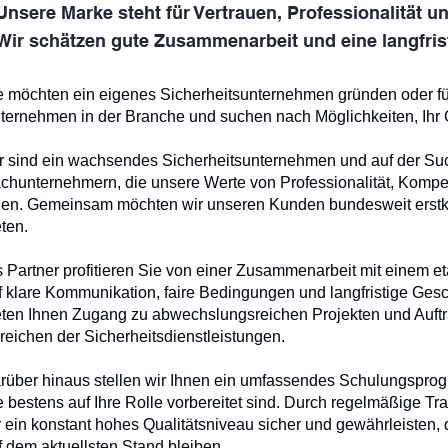
Unsere Marke steht für Vertrauen, Professionalität 
Wir schätzen gute Zusammenarbeit und eine langfris
e möchten ein eigenes Sicherheitsunternehmen gründen oder füh
ternehmen in der Branche und suchen nach Möglichkeiten, Ihr
r sind ein wachsendes Sicherheitsunternehmen und auf der Su
chunternehmern, die unsere Werte von Professionalität, Kompe
ilen. Gemeinsam möchten wir unseren Kunden bundesweit erstk
eten.
s Partner profitieren Sie von einer Zusammenarbeit mit einem e
f klare Kommunikation, faire Bedingungen und langfristige Gesc
eten Ihnen Zugang zu abwechslungsreichen Projekten und Auftr
reichen der Sicherheitsdienstleistungen.
rüber hinaus stellen wir Ihnen ein umfassendes Schulungspro
e bestens auf Ihre Rolle vorbereitet sind. Durch regelmäßige T
r ein konstant hohes Qualitätsniveau sicher und gewährleisten, 
f dem aktuellsten Stand bleiben.