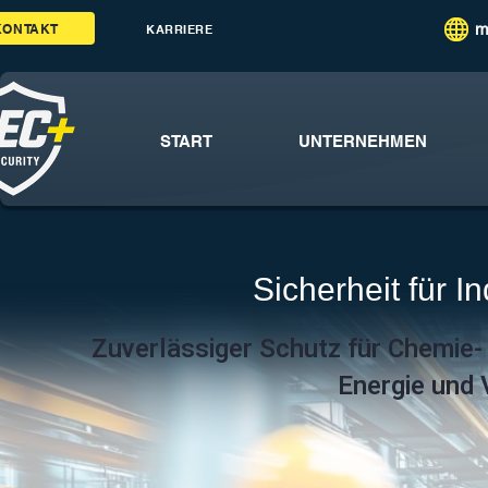
m
KONTAKT
KARRIERE
START
UNTERNEHMEN
Sicherheit für I
Zuverlässiger Schutz für Chemie
Energie und