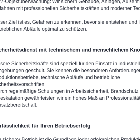
/7-Objektüberwachung: Wir sichern Gebäude, Anlagen, Außenf
fahrten mit professionellen Sicherheitskräften und moderner Tec
ser Ziel ist es, Gefahren zu erkennen, bevor sie entstehen und 
trieblichen Abläufe optimal zu schützen.
cherheitsdienst mit technischem und menschlichem Kn
sere Sicherheitskräfte sind speziell für den Einsatz in industriel
gebungen geschult. Sie kennen die besonderen Anforderunge
oduktionsbetriebe, technische Abläufe und betriebliche
cherheitsvorschriften.
rch regelmäßige Schulungen in Arbeitssicherheit, Brandschutz
eskalation gewährleisten wir ein hohes Maß an Professionalitä
nsatzbereitschaft.
rlässlichkeit für Ihren Betriebserfolg
n sicherer Betrieb ist die Grundlage jeder erfolgreichen Produkti