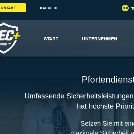
m
KONTAKT
KARRIERE
START
UNTERNEHMEN
Pfortendiens
Umfassende Sicherheitsleistungen
hat höchste Prior
Setzen Sie mit eine
maximale Sicherheit 