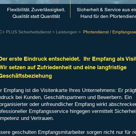
Flexibilität. Zuverlässigkeit.
Sicherheit & Service aus ei
Qualität statt Quantität
Hand für den Pfortendien
C+ PLUS Sicherheitsdienst
>
Leistungen
>
Pfortendienst / Empfangsse
Der erste Eindruck entscheidet. Ihr Empfang als Visi
Wir setzen auf Zufriedenheit und eine langfristige
Geschäftsbeziehung
r Empfang ist die Visitenkarte Ihres Unternehmens: Er präg
ndruck bei Kunden, Geschäftspartnern und Bewerbern. Ein
organisierter oder unfreundlicher Empfang wirkt abschrecke
ofessioneller Empfangsservice hingegen vermittelt Sicherhei
mpetenz und Vertrauen.
sere geschulten Empfangsmitarbeiter sorgen nicht nur für r