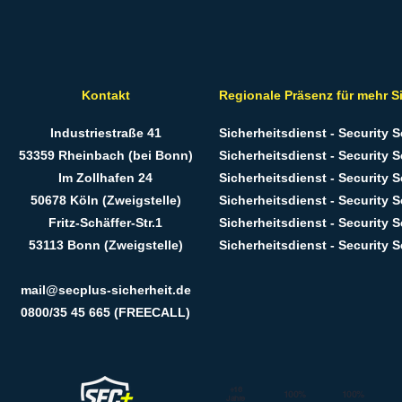
s auch höchste Sicherheit zu gewährleisten.
dividuelles Angebot, das exakt auf Ihre Anforderungen 
geschnitten ist.
Kontakt
Regionale Präsenz für mehr S
Industriestraße 41
Sicherheitsdienst - Security 
53359 Rheinbach (bei Bonn)
Sicherheitsdienst - Security S
Im Zollhafen 24
Sicherheitsdienst - Security S
50678 Köln (Zweigstelle)
Sicherheitsdienst - Security 
Fritz-Schäffer-Str.1
Sicherheitsdienst - Security 
53113 Bonn (Zweigstelle)
Sicherheitsdienst - Security 
mail@secplus-sicherheit.de
0800/35 45 665 (FREECALL)
+16
100%
100%
Jahre